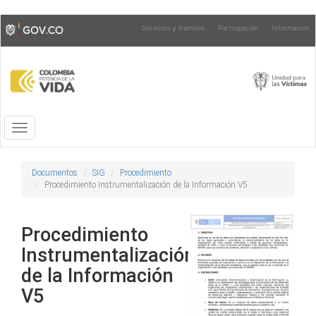
Pasar
Toggle
Servicios y trámites
Participación
Información
al
high
contenido
contrast
principal
Toggle
navigation
Documentos
SIG
Procedimiento
Procedimiento Instrumentalización de la Información V5
Procedimiento
Instrumentalización
de la Información
V5