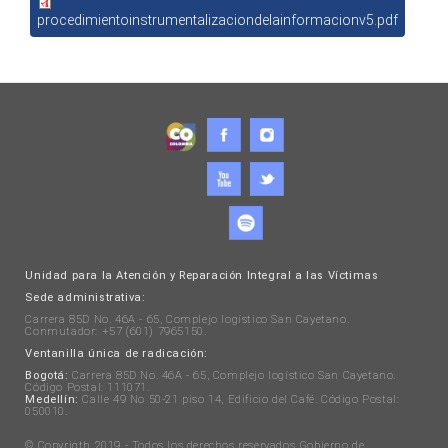
procedimientoinstrumentalizaciondelainformacionv5.pdf
Unidad para la Atención y Reparación Integral a las Víctimas
Sede administrativa:
Carrera 85D No. 46A - 65, Complejo logístico San Cayetano.
Conmutador: +57 (601) 7965150.
Ventanilla única de radicación:
Bogotá:
Carrera 85D No. 46A - 65, Complejo logístico San Cayetano.
Código Postal: 111071.
Medellín:
Calle 49 No 50-21 piso 14, Edificio del Café. Código Postal:
050010.
© Copyrigth 2019 - Todos los derechos reservados Gobierno de