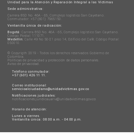
Unidad para la Atención y Reparación Integral a las Víctimas
Sede administrativa:
Carrera 85D No. 46A - 65, Complejo logístico San Cayetano.
Conmutador: +57 (601) 7965150.
Ventanilla única de radicación:
Bogotá:
Carrera 85D No. 46A - 65, Complejo logístico San Cayetano.
Código Postal: 111071.
Medellín:
Calle 49 No 50-21 piso 14, Edificio del Café. Código Postal:
050010.
© Copyrigth 2019 - Todos los derechos reservados Gobierno de
Colombia.
Políticas de privacidad y protección de datos personales
.
Aviso de privacidad
.
Teléfono conmutador:
+57 (601) 426 11 11.
Correo institucional:
servicioalciudadano@unidadvictimas.gov.co
Notificaciones judiciales:
notificaciones.juridicauariv@unidadvictimas.gov.co
Horario de atención:
Lunes a viernes.
Ventanilla única: 08:00 a.m. - 04:00 p.m.