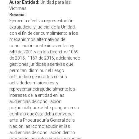
Autor Entidad:
Unidad para las
Victimas
Reseña:
Ejercer la efectiva representación
extrajudicial y judicial de la Unidad,
con el fin de dar cumplimiento a los
mecanismos alternativos de
conciliación contenidos en la Ley
640 de 2001 y en los Decretos 1069
de 2015, 1167 de 2016, adelantando
gestiones jurídicas asertivas que
permitan, disminuir el riesgo
antijurídico generados en sus
actividades misionales y
representar extrajudicialmente los
intereses de la entidad en las
audiencias de conciliación
prejudicial que se interpongan en su
contra o que ésta deba convocar
ante la Procuraduría General de la
Nación, así como acudir en las
audiencias de conciliación dentro
procesos judiciales que se adelanten