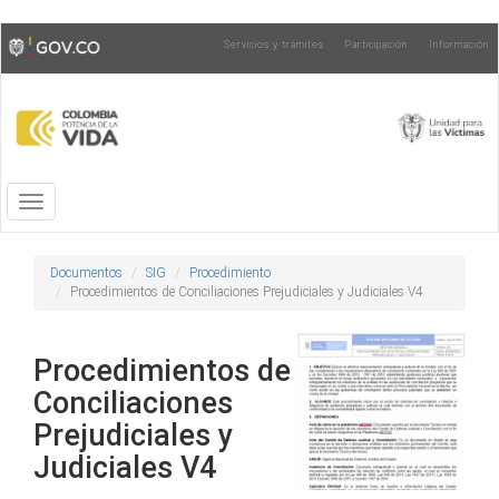
Pasar
Toggle
Servicios y trámites
Participación
Información
al
high
contenido
contrast
principal
Toggle
navigation
Documentos
SIG
Procedimiento
Procedimientos de Conciliaciones Prejudiciales y Judiciales V4
Procedimientos de
Conciliaciones
Prejudiciales y
Judiciales V4