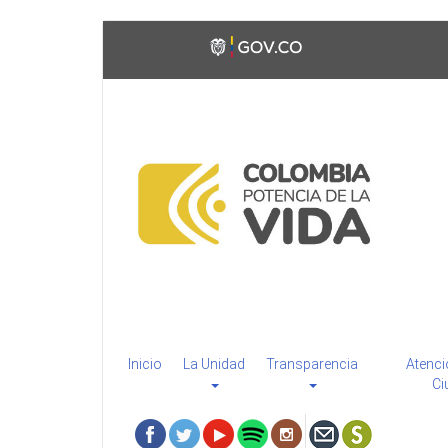
Pasar
Toggle
al
high
contenido
contrast
principal
Inicio
La Unidad
Transparencia
Atenci
Ci