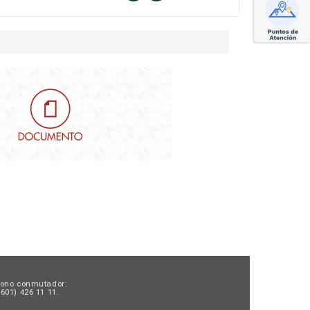
fono conmutador:
601) 426 11 11.