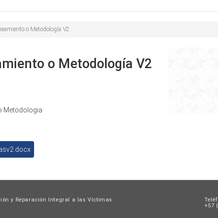
Buscar
de
búsqueda
neamiento o Metodología V2
amiento o Metodología V2
o Metodologia
asv2.docx
ión y Reparación Integral a las Víctimas
Telé
+57 (