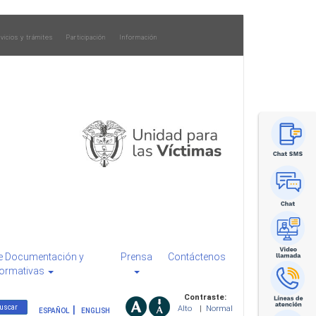
vicios y trámites
Participación
Información
e Documentación y
Prensa
Contáctenos
ormativas
Contraste:
Alto
|
Normal
ESPAÑOL
ENGLISH