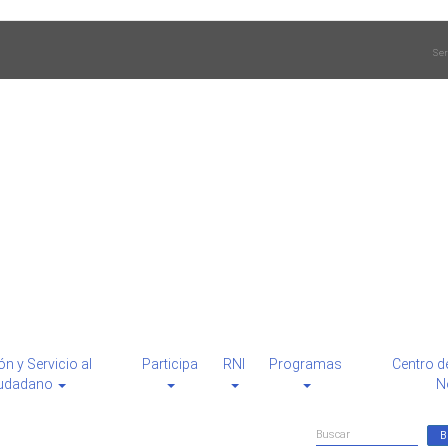
Ser
ón y Servicio al
Participa
RNI
Programas
Centro d
udadano
N
Formulario