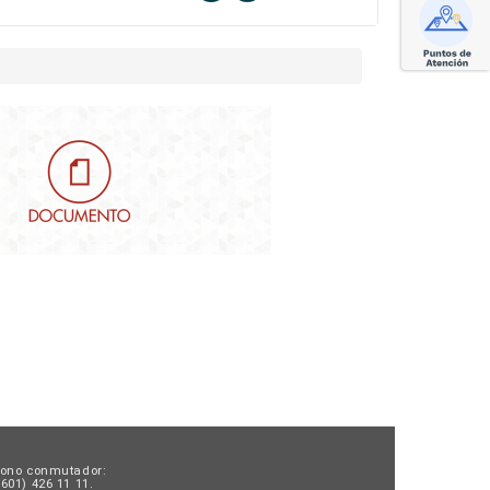
fono conmutador:
601) 426 11 11.