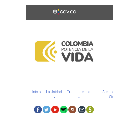
Pasar
Toggle
al
high
contenido
contrast
principal
Inicio
La Unidad
Transparencia
Atenci
Ci