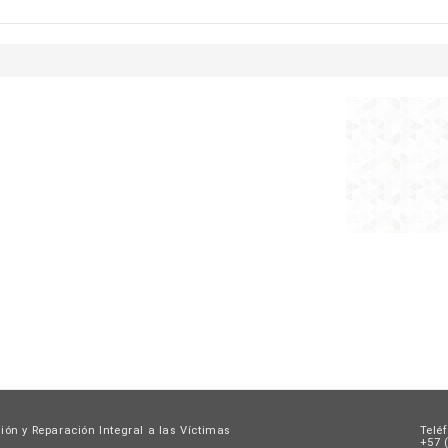
Buscar
de
búsqueda
ión y Reparación Integral a las Víctimas
Telé
+57 (