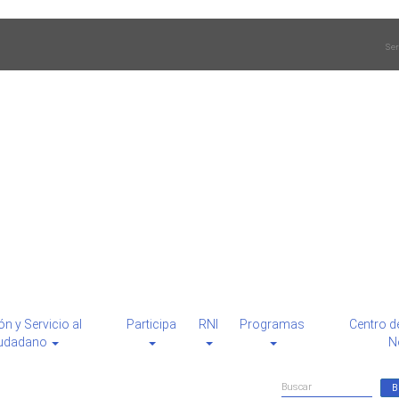
Ser
ón y Servicio al
Participa
RNI
Programas
Centro d
udadano
N
Formulario