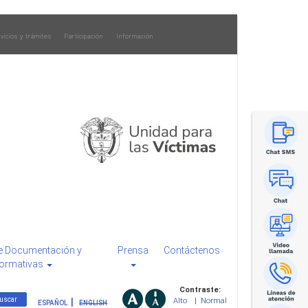
vicios y trámites
Participación
Información
e Documentación y
Prensa
Contáctenos
ormativas
Contraste:
Alto
|
Normal
ESPAÑOL
ENGLISH