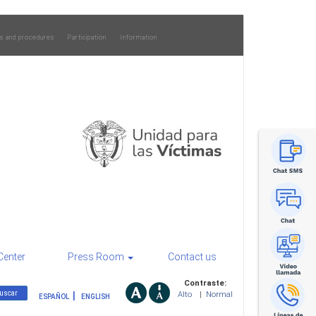
s and procedures
Participation
Information
Center
Press Room
Contact us
Contraste:
Alto
|
Normal
ESPAÑOL
ENGLISH