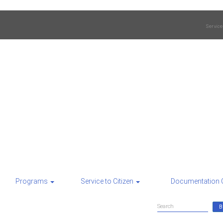
Service
Programs
Service to Citizen
Documentation 
Search
Search
form