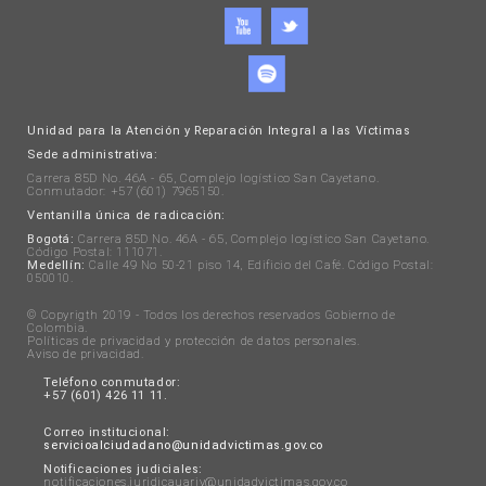
Unidad para la Atención y Reparación Integral a las Víctimas
Sede administrativa:
Carrera 85D No. 46A - 65, Complejo logístico San Cayetano.
Conmutador: +57 (601) 7965150.
Ventanilla única de radicación:
Bogotá:
Carrera 85D No. 46A - 65, Complejo logístico San Cayetano.
Código Postal: 111071.
Medellín:
Calle 49 No 50-21 piso 14, Edificio del Café. Código Postal:
050010.
© Copyrigth 2019 - Todos los derechos reservados Gobierno de
Colombia.
Políticas de privacidad y protección de datos personales
.
Aviso de privacidad
.
Teléfono conmutador:
+57 (601) 426 11 11.
Correo institucional:
servicioalciudadano@unidadvictimas.gov.co
Notificaciones judiciales:
notificaciones.juridicauariv@unidadvictimas.gov.co