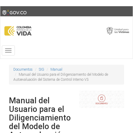
Skip
Toggle
to
high
main
contrast
content
Toggle
navigation
Documentos
SIG
Manual
Manual del Usuario para el Diligenciamiento del Modelo de
Autoevaluación del Sistema de Control Interno V3
Manual del
Usuario para el
Diligenciamiento
del Modelo de