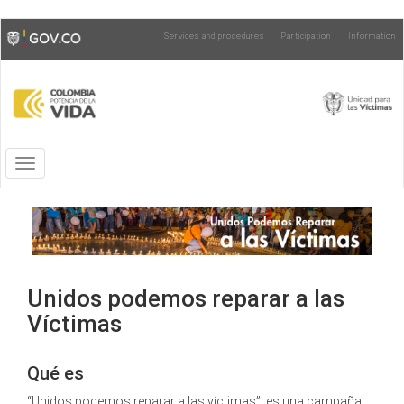
Skip
Toggle
Services and procedures
Participation
Information
to
high
main
contrast
content
Toggle
navigation
Unidos podemos reparar a las
Víctimas
Qué es
“Unidos podemos reparar a las víctimas”, es una campaña