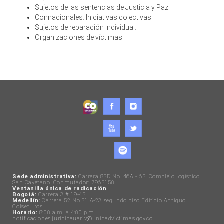
Sujetos de las sentencias de Justicia y Paz.
Connacionales. Iniciativas colectivas.
Sujetos de reparación individual.
Organizaciones de víctimas.
Sede administrativa:
Carrera 85D No. 46A - 65, Complejo logístico
San Cayetano. Conmutador: 7965150.
Ventanilla única de radicación
Bogotá:
Carrera 3 # 19-45.
Medellín:
Carrera 52 No.51 A-23 segundo piso Edificio Antiguo
Colseguros.
Horario:
8:00 a.m. a 4:00 p.m.
notificaciones.juridicauariv@unidadvictimas.gov.co