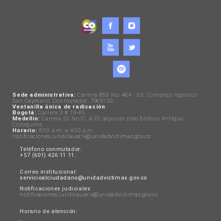
Sede administrativa:
Carrera 85D No. 46A - 65, Complejo logístico
San Cayetano. Conmutador: 7965150.
Ventanilla única de radicación
Bogotá:
Carrera 3 # 19-45.
Medellín:
Carrera 52 No.51 A-23 segundo piso Edificio Antiguo
Colseguros.
Horario:
8:00 a.m. a 4:00 p.m.
notificaciones.juridicauariv@unidadvictimas.gov.co
Teléfono conmutador:
+57 (601) 426 11 11.
Correo institucional:
servicioalciudadano@unidadvictimas.gov.co
Notificaciones judiciales:
notificaciones.juridicauariv@unidadvictimas.gov.co
Horario de atención: