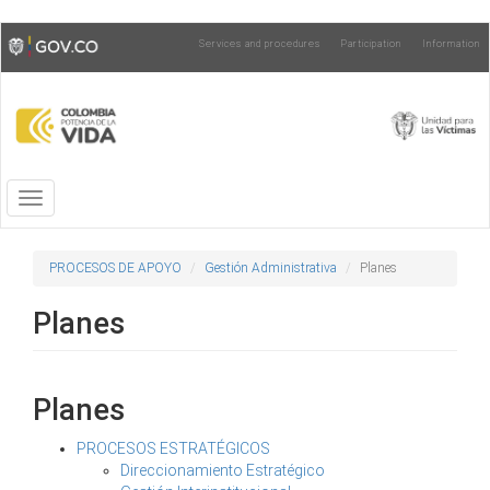
Skip
Toggle
Services and procedures
Participation
Information
to
high
main
contrast
content
Toggle
navigation
PROCESOS DE APOYO
Gestión Administrativa
Planes
Planes
Planes
PROCESOS ESTRATÉGICOS
Direccionamiento Estratégico