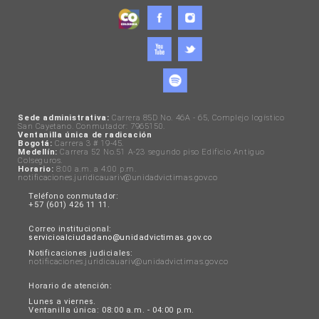
Sede administrativa:
Carrera 85D No. 46A - 65, Complejo logístico
San Cayetano. Conmutador: 7965150.
Ventanilla única de radicación
Bogotá:
Carrera 3 # 19-45.
Medellín:
Carrera 52 No.51 A-23 segundo piso Edificio Antiguo
Colseguros.
Horario:
8:00 a.m. a 4:00 p.m.
notificaciones.juridicauariv@unidadvictimas.gov.co
Teléfono conmutador:
+57 (601) 426 11 11.
Correo institucional:
servicioalciudadano@unidadvictimas.gov.co
Notificaciones judiciales:
notificaciones.juridicauariv@unidadvictimas.gov.co
Horario de atención:
Lunes a viernes.
Ventanilla única: 08:00 a.m. - 04:00 p.m.