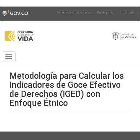
Skip
Toggle
Services and procedures
Participation
Information
to
high
main
contrast
content
Toggle
navigation
Metodología para Calcular los
Indicadores de Goce Efectivo
de Derechos (IGED) con
Enfoque Étnico