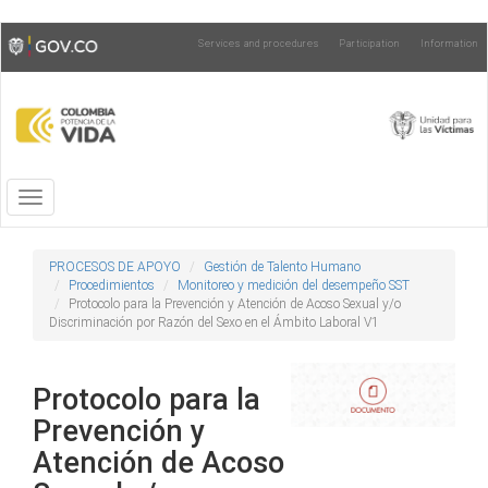
Skip
Toggle
Services and procedures
Participation
Information
to
high
main
contrast
content
Toggle
navigation
PROCESOS DE APOYO
Gestión de Talento Humano
Procedimientos
Monitoreo y medición del desempeño SST
Protocolo para la Prevención y Atención de Acoso Sexual y/o
Discriminación por Razón del Sexo en el Ámbito Laboral V1
Protocolo para la
Prevención y
Atención de Acoso