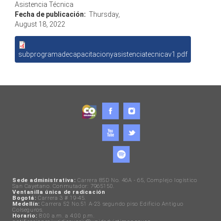
Asistencia Técnica
Fecha de publicación:
Thursday,
August 18, 2022
subprogramadecapacitacionyasistenciatecnicav1.pdf
Sede administrativa:
Carrera 85D No. 46A - 65, Complejo logístico
San Cayetano. Conmutador: 7965150.
Ventanilla única de radicación
Bogotá:
Carrera 3 # 19-45.
Medellín:
Carrera 52 No.51 A-23 segundo piso Edificio Antiguo
Colseguros.
Horario:
8:00 a.m. a 4:00 p.m.