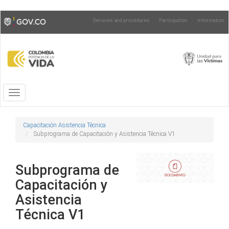
Skip
Toggle
Services and procedures
Participation
Information
to
high
main
contrast
content
Toggle
navigation
Capacitación Asistencia Técnica
Subprograma de Capacitación y Asistencia Técnica V1
Subprograma de
Capacitación y
Asistencia
Técnica V1