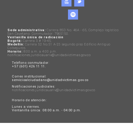
Sede administrativa:
Carrera 85D No. 46A - 65, Complejo logístico
San Cayetano. Conmutador: 7965150.
Ventanilla única de radicación
Bogotá:
Carrera 3 # 19-45.
Medellín:
Carrera 52 No.51 A-23 segundo piso Edificio Antiguo
Colseguros.
Horario:
8:00 a.m. a 4:00 p.m.
notificaciones.juridicauariv@unidadvictimas.gov.co
Teléfono conmutador:
+57 (601) 426 11 11.
Correo institucional:
servicioalciudadano@unidadvictimas.gov.co
Notificaciones judiciales:
notificaciones.juridicauariv@unidadvictimas.gov.co
Horario de atención:
Lunes a viernes.
Ventanilla única: 08:00 a.m. - 04:00 p.m.