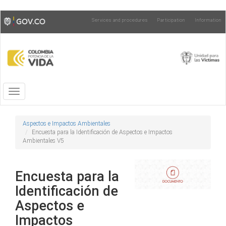
Skip
Toggle
Services and procedures
Participation
Information
to
high
main
contrast
content
Toggle
navigation
Aspectos e Impactos Ambientales
Encuesta para la Identificación de Aspectos e Impactos
Ambientales V5
Encuesta para la
Identificación de
Aspectos e
Impactos