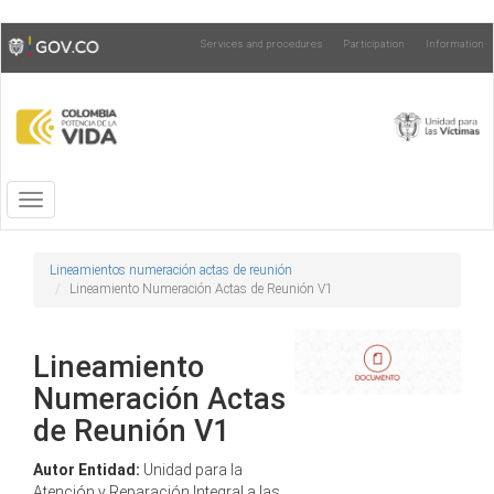
Skip
Toggle
Services and procedures
Participation
Information
to
high
main
contrast
content
Toggle
navigation
Lineamientos numeración actas de reunión
Lineamiento Numeración Actas de Reunión V1
Lineamiento
Numeración Actas
de Reunión V1
Autor Entidad:
Unidad para la
Atención y Reparación Integral a las