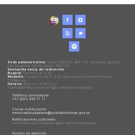
Sede administrativa:
Carrera 85D No. 46A - 65, Complejo logístico
San Cayetano. Conmutador: 7965150.
Ventanilla única de radicación
Bogotá:
Carrera 3 # 19-45.
Medellín:
Carrera 52 No.51 A-23 segundo piso Edificio Antiguo
Colseguros.
Horario:
8:00 a.m. a 4:00 p.m.
notificaciones.juridicauariv@unidadvictimas.gov.co
Teléfono conmutador:
+57 (601) 426 11 11.
Correo institucional:
servicioalciudadano@unidadvictimas.gov.co
Notificaciones judiciales:
notificaciones.juridicauariv@unidadvictimas.gov.co
Horario de atención: