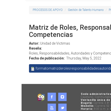
PROCESOS DE APOYO
Gestión de Talento Humano
P
Matriz de Roles, Responsab
Competencias
Autor:
Unidad de Victimas
Reseña:
Roles, Responsabilidades, Autoridades y Competen
Fecha de publicación:
Thursday, May 5, 2022
formatomatrizderolesresponsabilidadesautori
Sede administrativa
Cayetano. Conmutador
Ventanilla única de
Bogotá:
Carrera 3 # 1
Medellín:
Carrera 52 
Horario:
8:00 a.m. a 4