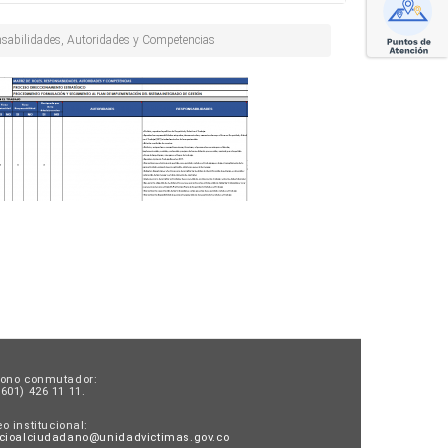
nsabilidades, Autoridades y Competencias
fono conmutador:
601) 426 11 11.
o institucional:
icioalciudadano@unidadvictimas.gov.co