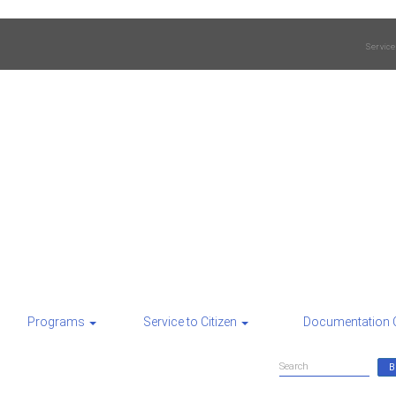
Service
Programs
Service to Citizen
Documentation 
Search
Search
form