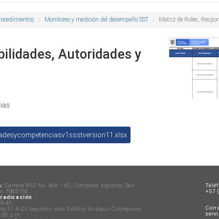
rocedimientos
Monitoreo y medición del desempeño SST
Matriz de Roles, Respo
ilidades, Autoridades y
cias
dadesycompetenciasv1ssstversion11.xlsx
:
Carrera 85D No. 46A - 65, Complejo logístico San
Telé
: 7965150.
+57 (
 radicación
9-45.
Corre
No.51 A-23 segundo piso Edificio Antiguo Colseguros.
serv
:00 p.m.