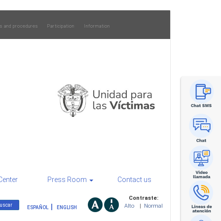
s and procedures
Participation
Information
Center
Press Room
Contact us
Contraste:
Alto
|
Normal
ESPAÑOL
ENGLISH