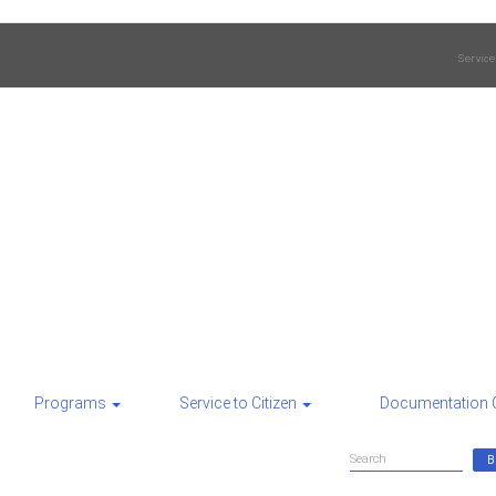
Service
Programs
Service to Citizen
Documentation 
Search
Search
form