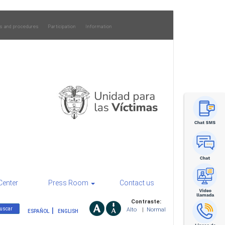
s and procedures
Participation
Information
Center
Press Room
Contact us
Contraste:
Alto
|
Normal
ESPAÑOL
ENGLISH