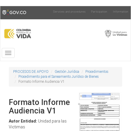
Skip
Toggle
Services and procedures
Participation
Information
to
high
main
contrast
content
Toggle
navigation
PROCESOS DE APOYO
Gestión Jurídica
Procedimientos
Procedimiento para el Saneamiento Jurídico de Bienes
Formato Informe Audiencia V1
Formato Informe
Audiencia V1
Autor Entidad:
Unidad para las
Victimas