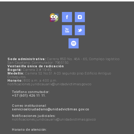
Sede administrativa:
Carrera 85D No. 46A - 65, Complejo logístico
San Cayetano. Conmutador: 7965150.
Ventanilla única de radicación
Bogotá:
Carrera 3 # 19-45.
Medellín:
Carrera 52 No.51 A-23 segundo piso Edificio Antiguo
Colseguros.
Horario:
8:00 a.m. a 4:00 p.m.
notificaciones.juridicauariv@unidadvictimas.gov.co
Teléfono conmutador:
+57 (601) 426 11 11.
Correo institucional:
servicioalciudadano@unidadvictimas.gov.co
Notificaciones judiciales:
notificaciones.juridicauariv@unidadvictimas.gov.co
Horario de atención: