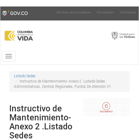
Skip
Toggle
Services and procedures
Participation
Information
to
high
main
contrast
content
Toggle
navigation
Listado Sedes
Instructivo de Mantenimiento- Anexo 2 .Listado Sedes
Administrativas, Centros Regionales, Puntos De Atención V1
Instructivo de
Mantenimiento-
Anexo 2 .Listado
Sedes