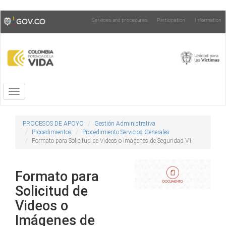
Skip
Toggle
Services and procedures
Participation
Information
to
high
main
contrast
content
Toggle
navigation
PROCESOS DE APOYO
Gestión Administrativa
Procedimientos
Procedimiento Servicios Generales
Formato para Solicitud de Videos o Imágenes de Seguridad V1
Formato para
Solicitud de
Videos o
Imágenes de