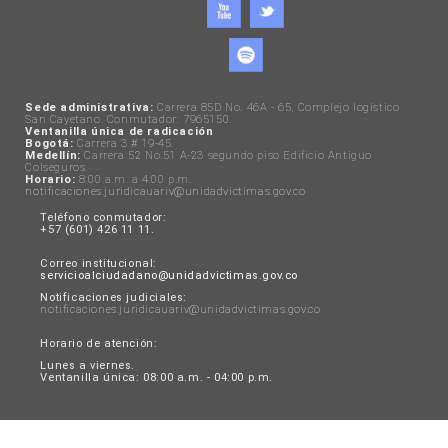
Sede administrativa:
Carrera 85D No. 46A - 65, Complejo logístico
San Cayetano. Conmutador: 7965150.
Ventanilla única de radicación
Bogotá:
Carrera 3 # 19-45.
Medellín:
Carrera 52 No.51 A-23 segundo piso Edificio Antiguo
Colseguros.
Horario:
8:00 a.m. a 4:00 p.m.
notificaciones.juridicauariv@unidadvictimas.gov.co
Teléfono conmutador:
+57 (601) 426 11 11.
Correo institucional:
servicioalciudadano@unidadvictimas.gov.co
Notificaciones judiciales:
notificaciones.juridicauariv@unidadvictimas.gov.co
Horario de atención:
Lunes a viernes.
Ventanilla única: 08:00 a.m. - 04:00 p.m.