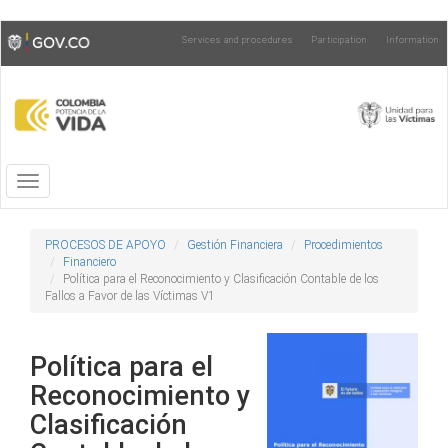
Skip
Toggle
Services and procedures
Participation
Information
to
high
main
contrast
content
Toggle
navigation
PROCESOS DE APOYO
Gestión Financiera
Procedimientos
Financiero
Política para el Reconocimiento y Clasificación Contable de los
Fallos a Favor de las Víctimas V1
Política para el
Reconocimiento y
Clasificación