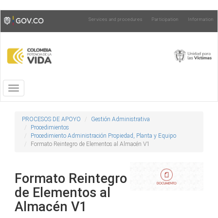
Skip
Toggle
Services and procedures
Participation
Information
to
high
main
contrast
content
Toggle
navigation
PROCESOS DE APOYO
Gestión Administrativa
Procedimientos
Procedimiento Administración Propiedad, Planta y Equipo
Formato Reintegro de Elementos al Almacén V1
Formato Reintegro
de Elementos al
Almacén V1