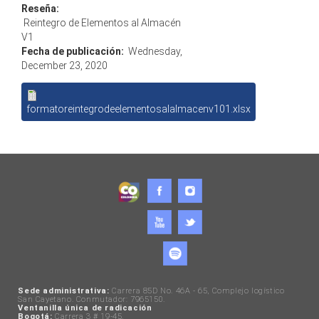
Reseña:
Reintegro de Elementos al Almacén
V1
Fecha de publicación:
Wednesday,
December 23, 2020
formatoreintegrodeelementosalalmacenv101.xlsx
Sede administrativa:
Carrera 85D No. 46A - 65, Complejo logístico
San Cayetano. Conmutador: 7965150.
Ventanilla única de radicación
Bogotá:
Carrera 3 # 19-45.