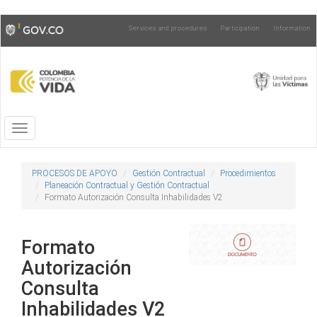
Skip
Toggle
Services and procedures
Participation
Information
to
high
main
contrast
content
Toggle
navigation
PROCESOS DE APOYO
Gestión Contractual
Procedimientos
Planeación Contractual y Gestión Contractual
Formato Autorización Consulta Inhabilidades V2
Formato
Autorización
Consulta
Inhabilidades V2