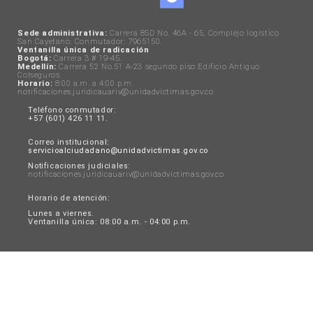
Sede administrativa:
Carrera 85D No. 46A - 65, Complejo logístico
San Cayetano. Conmutador: 7965150.
Ventanilla única de radicación
Bogotá:
Carrera 3 # 19-45.
Medellín:
Carrera 52 No.51 A-23 segundo piso Edificio Antiguo
Colseguros.
Horario:
8:00 a.m. a 4:00 p.m.
notificaciones.juridicauariv@unidadvictimas.gov.co
Teléfono conmutador:
+57 (601) 426 11 11.
Correo institucional:
servicioalciudadano@unidadvictimas.gov.co
Notificaciones judiciales:
notificaciones.juridicauariv@unidadvictimas.gov.co
Horario de atención:
Lunes a viernes.
Ventanilla única: 08:00 a.m. - 04:00 p.m.