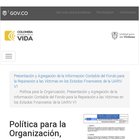
Skip
Toggle
Services and procedures
Participation
Information
to
high
main
contrast
content
Toggle
navigation
Presentación y Agregación de la Información Contable del Fondo para
la Reparación a las Víctimas en los Estados Financieros de la UARIV
V1
Política para la Organización, Presentación y Agregación de la
Información Contable del Fondo para la Reparación a las Víctimas en
los Estados Financieros de la UARIV V1
Política para la
Organización,