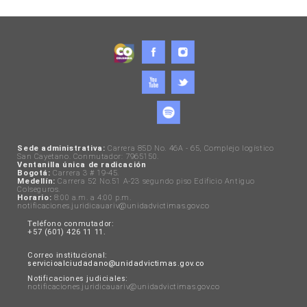
Sede administrativa:
Carrera 85D No. 46A - 65, Complejo logístico
San Cayetano. Conmutador: 7965150.
Ventanilla única de radicación
Bogotá:
Carrera 3 # 19-45.
Medellín:
Carrera 52 No.51 A-23 segundo piso Edificio Antiguo
Colseguros.
Horario:
8:00 a.m. a 4:00 p.m.
notificaciones.juridicauariv@unidadvictimas.gov.co
Teléfono conmutador:
+57 (601) 426 11 11.
Correo institucional:
servicioalciudadano@unidadvictimas.gov.co
Notificaciones judiciales:
notificaciones.juridicauariv@unidadvictimas.gov.co