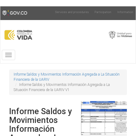
Skip
Toggle
Services and procedures
Participation
Information
to
high
main
contrast
content
Toggle
navigation
Informe Saldos y Movimientos Información Agregada a La Situación
Financiera de la UARIV
Informe Saldos y Movimientos Información Agregada a La
Situación Financiera de la UARIV V1
Informe Saldos y
Movimientos
Información