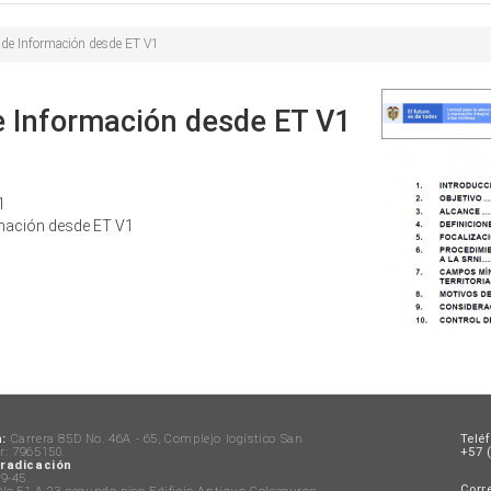
s de Información desde ET V1
e Información desde ET V1
1
rmación desde ET V1
:
Carrera 85D No. 46A - 65, Complejo logístico San
Telé
: 7965150.
+57 (
 radicación
9-45.
Corre