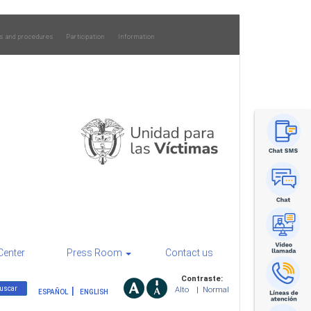
s and procedures
Participation
Information
Center
Press Room
Contact us
Contraste:
Alto
|
Normal
ESPAÑOL
ENGLISH