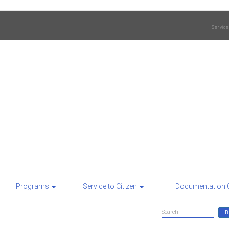
Service
Programs
Service to Citizen
Documentation 
Search
Search
form