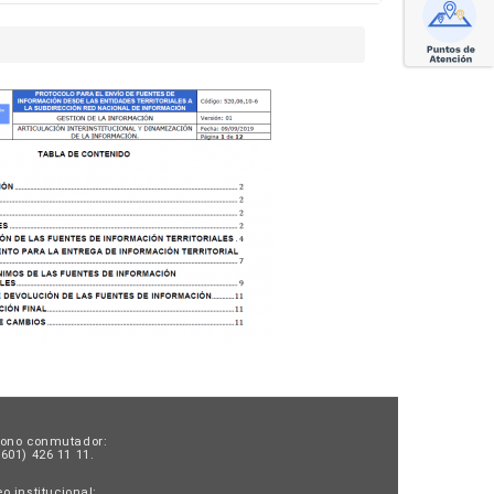
fono conmutador:
601) 426 11 11.
o institucional: