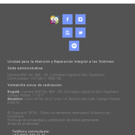
Unidad para la Atención y Reparación Integral a las Víctimas
Sede administrativa:
Carrera 85D No. 46A - 65, Complejo logístico San Cayetano.
Conmutador: +57 (601) 7965150.
Ventanilla única de radicación:
Bogotá:
Carrera 85D No. 46A - 65, Complejo logístico San Cayetano.
Código Postal: 111071.
Medellín:
Calle 49 No 50-21 piso 14, Edificio del Café. Código Postal:
050010.
© Copyrigth 2019 - Todos los derechos reservados Gobierno de
Colombia.
Políticas de privacidad y protección de datos personales
.
Aviso de privacidad
.
Teléfono conmutador: