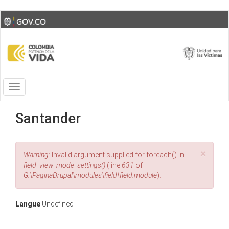
Skip
Toggle
to
high
main
contrast
content
Toggle
navigation
Santander
×
Error
Warning
: Invalid argument supplied for foreach() in
message
field_view_mode_settings()
(line
631
of
G:\PaginaDrupal\modules\field\field.module
).
Langue
Undefined