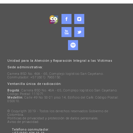
Unidad para la Atención y Reparación Integral a las Víctimas
Sede administrativa:
Carrera 85D No. 46A - 65, Complejo logístico San Cayetano.
Conmutador: +57 (601) 7965150.
Ventanilla única de radicación:
Bogotá:
Carrera 85D No. 46A - 65, Complejo logístico San Cayetano.
Código Postal: 111071.
Medellín:
Calle 49 No 50-21 piso 14, Edificio del Café. Código Postal:
050010.
© Copyrigth 2019 - Todos los derechos reservados Gobierno de
Colombia.
Políticas de privacidad y protección de datos personales
.
Aviso de privacidad
.
Teléfono conmutador: