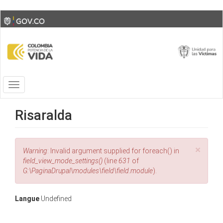
Skip
Toggle
to
high
main
contrast
content
Toggle
navigation
Risaralda
×
Error
Warning
: Invalid argument supplied for foreach() in
message
field_view_mode_settings()
(line
631
of
G:\PaginaDrupal\modules\field\field.module
).
Langue
Undefined