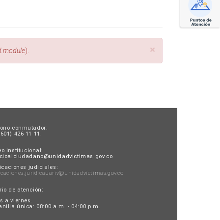
×
ld.module
).
fono conmutador:
601) 426 11 11.
o institucional:
icioalciudadano@unidadvictimas.gov.co
icaciones judiciales:
icaciones.juridicauariv@unidadvictimas.gov.co
rio de atención:
s a viernes.
nilla única: 08:00 a.m. - 04:00 p.m.