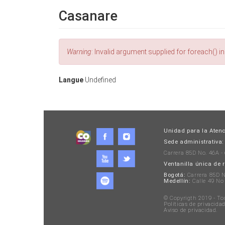
Casanare
Error
Warning
: Invalid argument supplied for foreach() i
message
Langue
Undefined
Unidad para la Atenc
Sede administrativa:
Carrera 85D No. 46A -
Ventanilla única de 
Bogotá:
Carrera 85D No
Medellín:
Calle 49 No 
© Copyrigth 2019 - To
Políticas de privacida
Aviso de privacidad
.