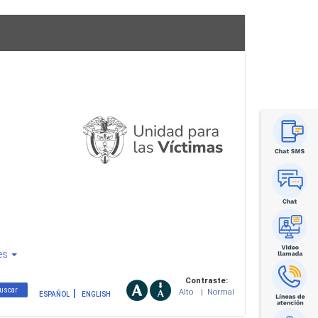
es
Contraste:
Alto
|
Normal
ESPAÑOL
ENGLISH