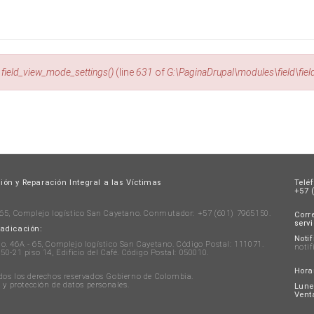
n
field_view_mode_settings()
(line
631
of
G:\PaginaDrupal\modules\field\fie
ión y Reparación Integral a las Víctimas
Telé
+57 (
 65, Complejo logístico San Cayetano. Conmutador: +57 (601) 7965150.
Corre
serv
radicación:
Notif
. 46A - 65, Complejo logístico San Cayetano. Código Postal: 111071.
notif
50-21 piso 14, Edificio del Café. Código Postal: 050010.
Hora
dos los derechos reservados Gobierno de Colombia.
d y protección de datos personales
.
Lune
Venta