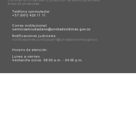
Políticas de privacidad y protección de datos personales
.
Aviso de privacidad
.
Teléfono conmutador:
+57 (601) 426 11 11.
Correo institucional:
servicioalciudadano@unidadvictimas.gov.co
Notificaciones judiciales:
notificaciones.juridicauariv@unidadvictimas.gov.co
Horario de atención:
Lunes a viernes.
Ventanilla única: 08:00 a.m. - 04:00 p.m.