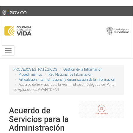
Skip
Toggle
to
high
main
contrast
content
Toggle
navigation
PROCESOS ESTRATÉGICOS
Gestión de la Información
Procedimientos
Red Nacional de Información
Articulación interinstitucional y dinamización de la información
Acuerdo de Servicios para la Administración Delegada del Portal
de Aplicaciones VIVANTO - V1
Acuerdo de
Servicios para la
Administración