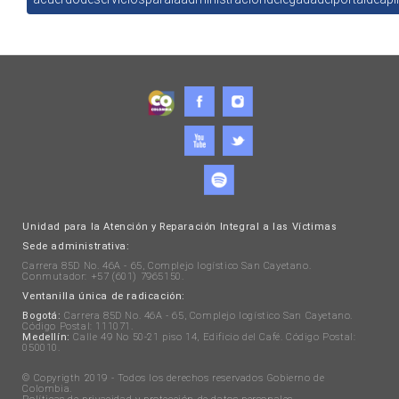
Unidad para la Atención y Reparación Integral a las Víctimas
Sede administrativa:
Carrera 85D No. 46A - 65, Complejo logístico San Cayetano.
Conmutador: +57 (601) 7965150.
Ventanilla única de radicación:
Bogotá:
Carrera 85D No. 46A - 65, Complejo logístico San Cayetano.
Código Postal: 111071.
Medellín:
Calle 49 No 50-21 piso 14, Edificio del Café. Código Postal:
050010.
© Copyrigth 2019 - Todos los derechos reservados Gobierno de
Colombia.