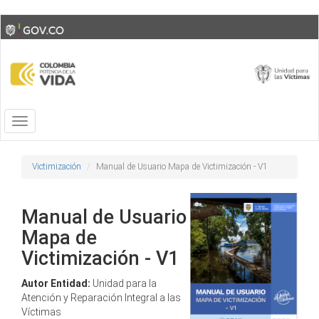
Skip
Toggle
to
high
main
contrast
content
Toggle
navigation
Victimización
Manual de Usuario Mapa de Victimización - V1
Manual de Usuario
Mapa de
Victimización - V1
Autor Entidad:
Unidad para la
Atención y Reparación Integral a las
Víctimas