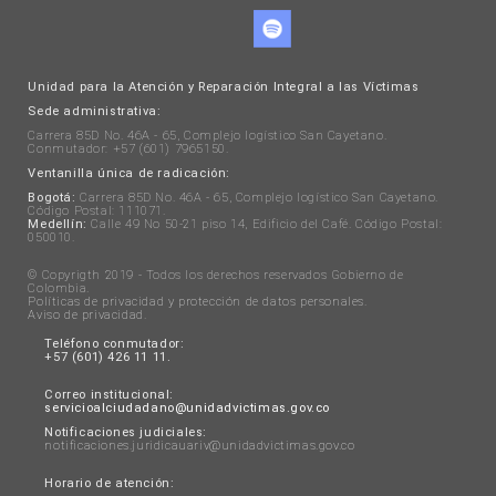
Unidad para la Atención y Reparación Integral a las Víctimas
Sede administrativa:
Carrera 85D No. 46A - 65, Complejo logístico San Cayetano.
Conmutador: +57 (601) 7965150.
Ventanilla única de radicación:
Bogotá:
Carrera 85D No. 46A - 65, Complejo logístico San Cayetano.
Código Postal: 111071.
Medellín:
Calle 49 No 50-21 piso 14, Edificio del Café. Código Postal:
050010.
© Copyrigth 2019 - Todos los derechos reservados Gobierno de
Colombia.
Políticas de privacidad y protección de datos personales
.
Aviso de privacidad
.
Teléfono conmutador:
+57 (601) 426 11 11.
Correo institucional:
servicioalciudadano@unidadvictimas.gov.co
Notificaciones judiciales:
notificaciones.juridicauariv@unidadvictimas.gov.co
Horario de atención: