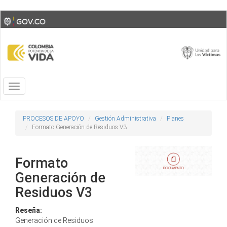
Skip
Toggle
to
high
main
contrast
content
Toggle
navigation
PROCESOS DE APOYO
Gestión Administrativa
Planes
Formato Generación de Residuos V3
Formato
Generación de
Residuos V3
Reseña:
Generación de Residuos