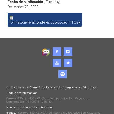
Fecha de publicación:
Tuesday,
December 20, 2022
formatogeneracionderesiduossgaok11.xlsx
Unidad para la Atención y Reparación Integral a las Víctimas
Sede administrativa:
Carrera 85D No. 46A - 65, Complejo logístico San Cayetano.
Conmutador: +57 (601) 7965150.
Ventanilla única de radicación:
Bogotá:
Carrera 85D No. 46A - 65, Complejo logístico San Cayetano.