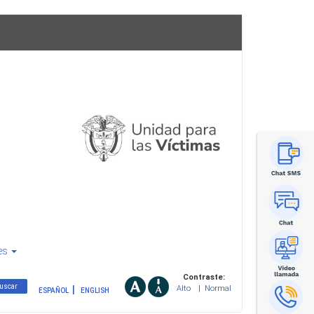
es
Contraste:
Alto
|
Normal
ESPAÑOL
ENGLISH