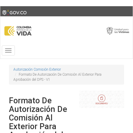
Skip
Toggle
to
high
main
contrast
content
Toggle
navigation
Autorización Comisión Exterior
Formato De Autorización De Comisión Al Exterior Para
Aprobación del DPS - V1
Formato De
Autorización De
Comisión Al
Exterior Para