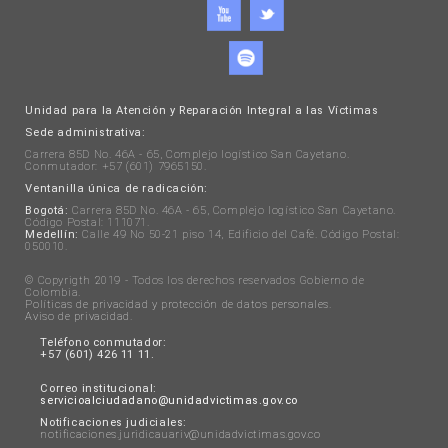
Unidad para la Atención y Reparación Integral a las Víctimas
Sede administrativa:
Carrera 85D No. 46A - 65, Complejo logístico San Cayetano.
Conmutador: +57 (601) 7965150.
Ventanilla única de radicación:
Bogotá:
Carrera 85D No. 46A - 65, Complejo logístico San Cayetano.
Código Postal: 111071.
Medellín:
Calle 49 No 50-21 piso 14, Edificio del Café. Código Postal:
050010.
© Copyrigth 2019 - Todos los derechos reservados Gobierno de
Colombia.
Políticas de privacidad y protección de datos personales
.
Aviso de privacidad
.
Teléfono conmutador:
+57 (601) 426 11 11.
Correo institucional:
servicioalciudadano@unidadvictimas.gov.co
Notificaciones judiciales:
notificaciones.juridicauariv@unidadvictimas.gov.co