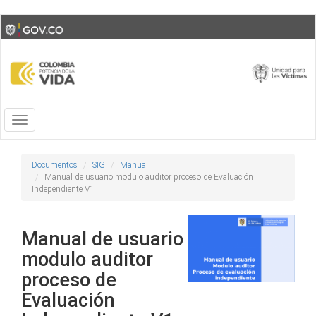
Skip
Toggle
to
high
main
contrast
content
Toggle
navigation
Documentos
SIG
Manual
Manual de usuario modulo auditor proceso de Evaluación
Independiente V1
Manual de usuario
modulo auditor
proceso de
Evaluación