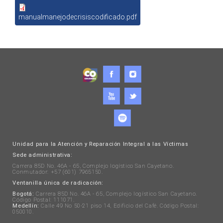
manualmanejodecrisiscodificado.pdf
Unidad para la Atención y Reparación Integral a las Víctimas
Sede administrativa:
Carrera 85D No. 46A - 65, Complejo logístico San Cayetano.
Conmutador: +57 (601) 7965150.
Ventanilla única de radicación:
Bogotá:
Carrera 85D No. 46A - 65, Complejo logístico San Cayetano.
Código Postal: 111071.
Medellín:
Calle 49 No 50-21 piso 14, Edificio del Café. Código Postal:
050010.