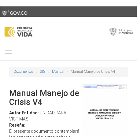
Skip
Toggle
to
high
main
contrast
content
Toggle
navigation
Documentos
SIG
Manual
Manual Manejo de Crisis V4
Manual Manejo de
Crisis V4
Autor Entidad:
UNIDAD PARA
VICTIMAS
Reseña:
El presente documento contemplará