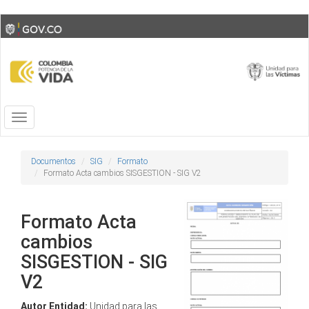
Skip
Toggle
to
high
main
contrast
content
Toggle
navigation
Documentos
SIG
Formato
Formato Acta cambios SISGESTION - SIG V2
Formato Acta
cambios
SISGESTION - SIG
V2
Autor Entidad:
Unidad para las