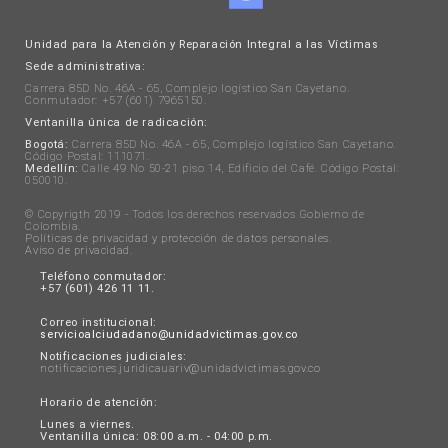
Unidad para la Atención y Reparación Integral a las Víctimas
Sede administrativa:
Carrera 85D No. 46A - 65, Complejo logístico San Cayetano.
Conmutador: +57 (601) 7965150.
Ventanilla única de radicación:
Bogotá:
Carrera 85D No. 46A - 65, Complejo logístico San Cayetano.
Código Postal: 111071.
Medellín:
Calle 49 No 50-21 piso 14, Edificio del Café. Código Postal:
050010.
© Copyrigth 2019 - Todos los derechos reservados Gobierno de
Colombia.
Políticas de privacidad y protección de datos personales
.
Aviso de privacidad
.
Teléfono conmutador:
+57 (601) 426 11 11.
Correo institucional:
servicioalciudadano@unidadvictimas.gov.co
Notificaciones judiciales:
notificaciones.juridicauariv@unidadvictimas.gov.co
Horario de atención:
Lunes a viernes.
Ventanilla única: 08:00 a.m. - 04:00 p.m.